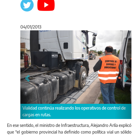
04/01/2013
Anterior
Sigu
s de control de
Las cifras nos dicen que de un 10 % de infracciones
cometidas en noviembre pasamos a un 3 % en diciembr
En ese sentido, el ministro de Infraestructura, Alejandro Arlía explicó
que “el gobierno provincial ha definido como política vial un sólido