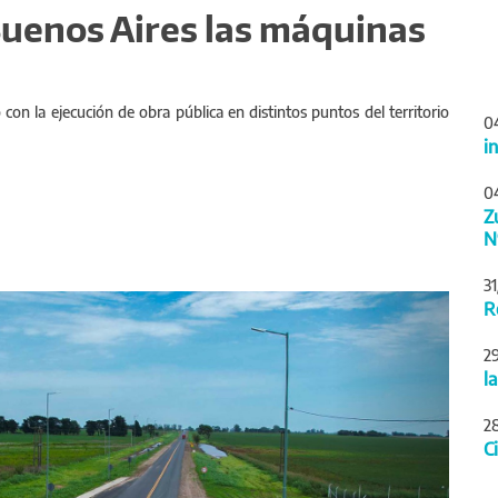
Buenos Aires las máquinas
con la ejecución de obra pública en distintos puntos del territorio
0
i
0
Z
N
3
Siguiente
R
2
l
2
C