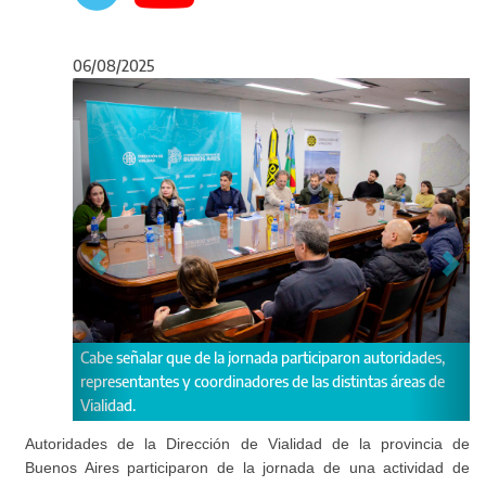
06/08/2025
Anterior
Sigu
 que de la jornada participaron autoridades,
La jornada estuvo a cargo 
es y coordinadores de las distintas áreas de
Integridad y Transparencia
Infraestructura y Servicio
Buenos Aires, Natalia Torr
Autoridades de la Dirección de Vialidad de la provincia de
Buenos Aires participaron de la jornada de una actividad de