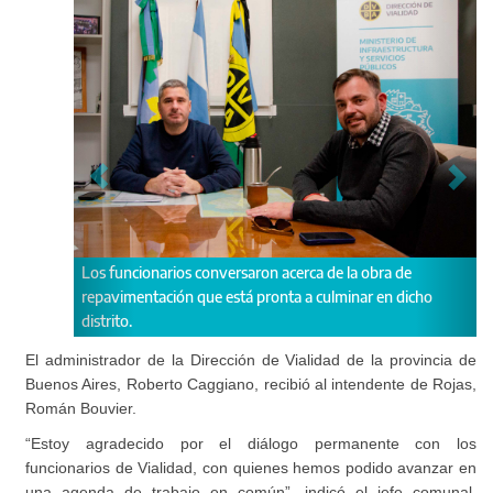
ncionarios conversaron acerca de la obra de
“Estoy agradecido p
mentación que está pronta a culminar en dicho
funcionarios de Via
.
avanzar en una agend
comunal.
El administrador de la Dirección de Vialidad de la provincia de
Buenos Aires, Roberto Caggiano, recibió al intendente de Rojas,
Román Bouvier.
“Estoy agradecido por el diálogo permanente con los
funcionarios de Vialidad, con quienes hemos podido avanzar en
una agenda de trabajo en común”, indicó el jefe comunal.