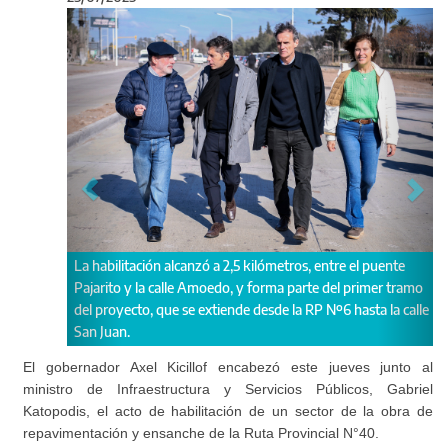
Anterior
Sigu
 puente
Se trata de una arteria clave para fortalecer la conectividad
imer tramo
en el conurbano bonaerense.
ta la calle
El gobernador Axel Kicillof encabezó este jueves junto al
ministro de Infraestructura y Servicios Públicos, Gabriel
Katopodis, el acto de habilitación de un sector de la obra de
repavimentación y ensanche de la Ruta Provincial N°40.