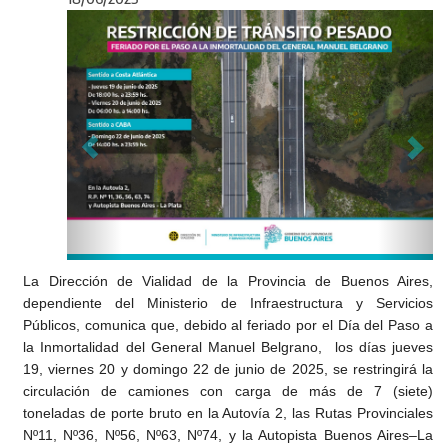
Anterior
Sigu
La Dirección de Vialidad de la Provincia de Buenos Aires,
dependiente del Ministerio de Infraestructura y Servicios
Públicos, comunica que, debido al feriado por el Día del Paso a
la Inmortalidad del General Manuel Belgrano, los días jueves
19, viernes 20 y domingo 22 de junio de 2025, se restringirá la
circulación de camiones con carga de más de 7 (siete)
toneladas de porte bruto en la Autovía 2, las Rutas Provinciales
Nº11, Nº36, Nº56, Nº63, Nº74, y la Autopista Buenos Aires–La