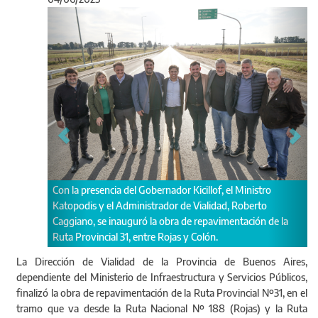
Anterior
Sigu
Con la presencia del Gobernador Kicillof, el Ministro
Katopodis y el Administrador de Vialidad, Roberto
Caggiano, se inauguró la obra de repavimentación de la
Ruta Provincial 31, entre Rojas y Colón.
La Dirección de Vialidad de la Provincia de Buenos Aires,
dependiente del Ministerio de Infraestructura y Servicios Públicos,
finalizó la obra de repavimentación de la Ruta Provincial Nº31, en el
tramo que va desde la Ruta Nacional Nº 188 (Rojas) y la Ruta