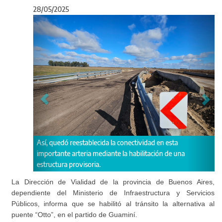
28/05/2025
Anterior
Sigu
eestablecida la conectividad en esta
Vale destacar que se reco
rteria mediante la habilitación de una
respetar los límites de vel
rovisoria.
La Dirección de Vialidad de la provincia de Buenos Aires,
dependiente del Ministerio de Infraestructura y Servicios
Públicos, informa que se habilitó al tránsito la alternativa al
puente “Otto”, en el partido de Guaminí.