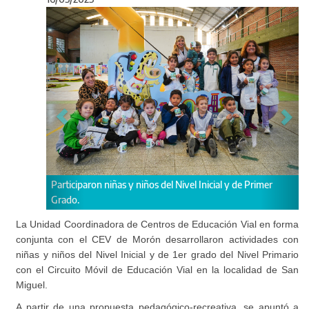
Anterior
Sigu
ñas y niños del Nivel Inicial y de Primer
El Circuito Móvil llegó a San
La Unidad Coordinadora de Centros de Educación Vial en forma
conjunta con el CEV de Morón desarrollaron actividades con
niñas y niños del Nivel Inicial y de 1er grado del Nivel Primario
con el Circuito Móvil de Educación Vial en la localidad de San
Miguel.
A partir de una propuesta pedagógico-recreativa, se apuntó a