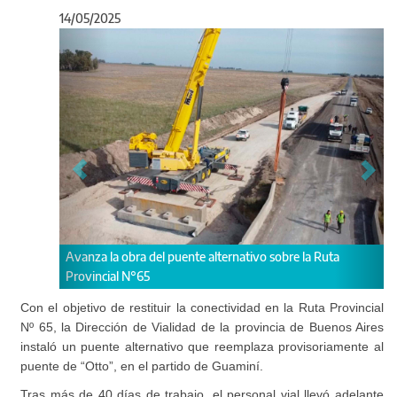
14/05/2025
Anterior
Sigu
 obra del puente alternativo sobre la Ruta
Se trata de una estruc
l N°65
provisoriamente al pue
Con el objetivo de restituir la conectividad en la Ruta Provincial
Nº 65, la Dirección de Vialidad de la provincia de Buenos Aires
instaló un puente alternativo que reemplaza provisoriamente al
puente de “Otto”, en el partido de Guaminí.
Tras más de 40 días de trabajo, el personal vial llevó adelante