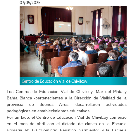
07/05/2025
Anterior
Sigu
El Centro de Educación Vial de Zona X - Mar del Plata
desarrolló actividades en establecimientos escolares del
Los Centros de Educación Vial de Chivilcoy, Mar del Plata y
Partido de General Pueyrredón.
Bahía Blanca -pertenecientes a la Dirección de Vialidad de la
provincia de Buenos Aires- desarrollaron actividades
pedagógicas en establecimientos educativos.
Por un lado, el Centro de Educación Vial de Chivilcoy comenzó
en el mes de abril con el dictado de clases en la Escuela
Primaria N° 68 "Domingo Faustino Sarmiento" y la Escuela