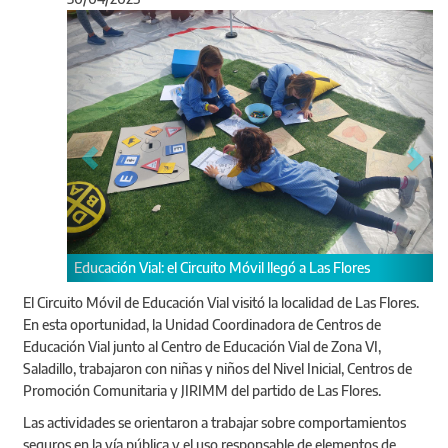
Anterior
Sigu
Educación Vial: el Circuito Móvil llegó a Las Flores
Las
com
El Circuito Móvil de Educación Vial visitó la localidad de Las Flores.
En esta oportunidad, la Unidad Coordinadora de Centros de
Educación Vial junto al Centro de Educación Vial de Zona VI,
Saladillo, trabajaron con niñas y niños del Nivel Inicial, Centros de
Promoción Comunitaria y JIRIMM del partido de Las Flores.
Las actividades se orientaron a trabajar sobre comportamientos
seguros en la vía pública y el uso responsable de elementos de