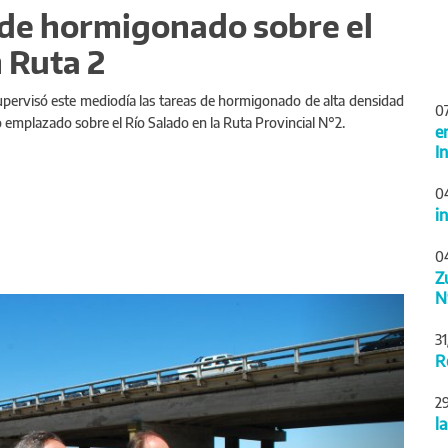
 de hormigonado sobre el
 Ruta 2
 supervisó este mediodía las tareas de hormigonado de alta densidad
0
 emplazado sobre el Río Salado en la Ruta Provincial N°2.
e
I
0
i
0
Z
N
Siguiente
3
R
2
l