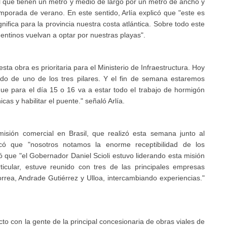
l que tienen un metro y medio de largo por un metro de ancho y
temporada de verano. En este sentido, Arlía explicó que "este es
nifica para la provincia nuestra costa atlántica. Sobre todo este
tinos vuelvan a optar por nuestras playas".
sta obra es prioritaria para el Ministerio de Infraestructura. Hoy
do de uno de los tres pilares. Y el fin de semana estaremos
ue para el día 15 o 16 va a estar todo el trabajo de hormigón
s y habilitar el puente." señaló Arlía.
misión comercial en Brasil, que realizó esta semana junto al
licó que "nosotros notamos la enorme receptibilidad de los
có que "el Gobernador Daniel Scioli estuvo liderando esta misión
icular, estuve reunido con tres de las principales empresas
rea, Andrade Gutiérrez y Ulloa, intercambiando experiencias."
to con la gente de la principal concesionaria de obras viales de