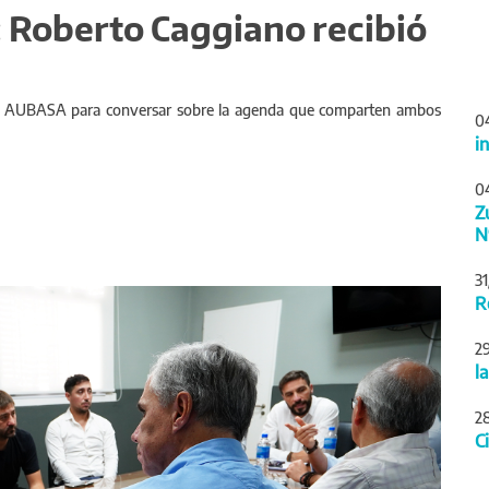
: Roberto Caggiano recibió
ar de AUBASA para conversar sobre la agenda que comparten ambos
0
i
0
Z
N
3
Siguiente
R
2
l
2
C