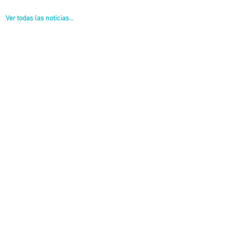
Ver todas las noticias...
SA y Vialidad como organismos hermanos es más que válida e importante”,