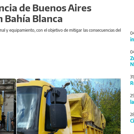
incia de Buenos Aires
n Bahía Blanca
nal y equipamiento, con el objetivo de mitigar las consecuencias del
0
i
0
Z
N
3
Siguiente
R
2
l
2
C