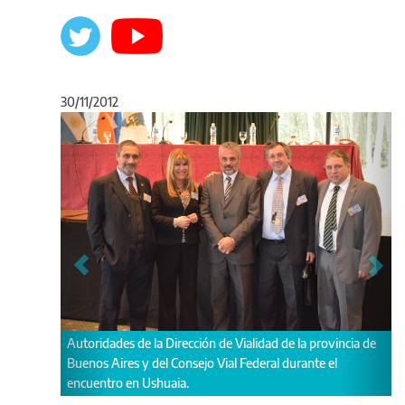
30/11/2012
Anterior
Sigu
rovincia de
e el