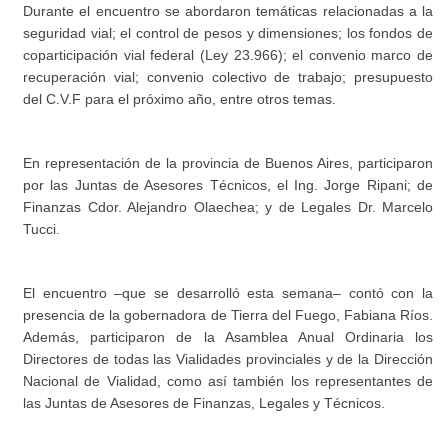
Durante el encuentro se abordaron temáticas relacionadas a la
seguridad vial; el control de pesos y dimensiones; los fondos de
El administrador general de la Dirección de Vialidad,
coparticipación vial federal (Ley 23.966); el convenio marco de
Ricardo Curetti, durante el acto apertura de la Asamblea
recuperación vial; convenio colectivo de trabajo; presupuesto
Anual Ordinaria del Consejo Vial Federal.
del C.V.F para el próximo año, entre otros temas.
En representación de la provincia de Buenos Aires, participaron
por las Juntas de Asesores Técnicos, el Ing. Jorge Ripani; de
Finanzas Cdor. Alejandro Olaechea; y de Legales Dr. Marcelo
Tucci.
El encuentro –que se desarrolló esta semana– contó con la
presencia de la gobernadora de Tierra del Fuego, Fabiana Ríos.
Además, participaron de la Asamblea Anual Ordinaria los
Directores de todas las Vialidades provinciales y de la Dirección
Nacional de Vialidad, como así también los representantes de
las Juntas de Asesores de Finanzas, Legales y Técnicos.