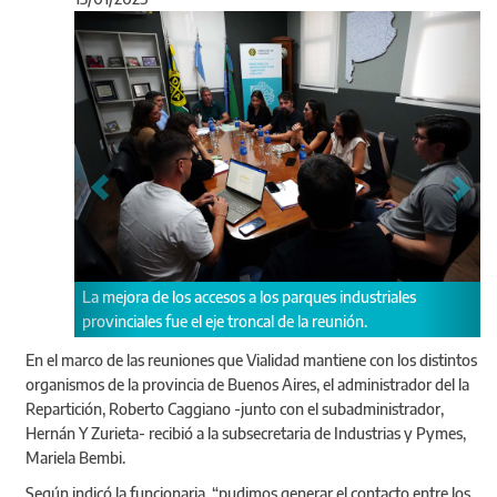
Anterior
Sigu
La mejora de los accesos a los parques industriales
Bemb
provinciales fue el eje troncal de la reunión.
part
rela
En el marco de las reuniones que Vialidad mantiene con los distintos
prov
organismos de la provincia de Buenos Aires, el administrador del la
Repartición, Roberto Caggiano -junto con el subadministrador,
Hernán Y Zurieta- recibió a la subsecretaria de Industrias y Pymes,
Mariela Bembi.
Según indicó la funcionaria, “pudimos generar el contacto entre los