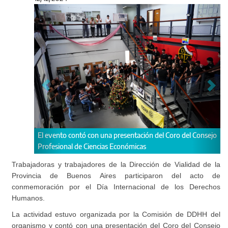
Anterior
Sigu
El evento contó con una presentación del Coro del Consejo
El acto es
Profesional de Ciencias Económicas
repartición
Trabajadoras y trabajadores de la Dirección de Vialidad de la
Provincia de Buenos Aires participaron del acto de
conmemoración por el Día Internacional de los Derechos
Humanos.
La actividad estuvo organizada por la Comisión de DDHH del
organismo y contó con una presentación del Coro del Consejo