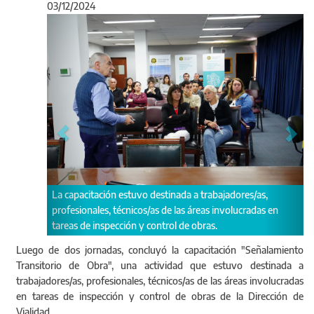
03/12/2024
Anterior
Sigu
La capacitación estuvo destinada a trabajadores/as,
profesionales, técnicos/as de las áreas involucradas en
tareas de inspección y control de obras.
Luego de dos jornadas, concluyó la capacitación "Señalamiento
Transitorio de Obra", una actividad que estuvo destinada a
trabajadores/as, profesionales, técnicos/as de las áreas involucradas
en tareas de inspección y control de obras de la Dirección de
Vialidad.