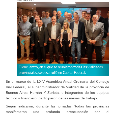
Anterior
Sigu
eron todas las vialidades
Buenos Aires participó de la LXIV Asamblea 
ital Federal.
Ordinaria del Consejo Vial Federal.
En el marco de la LXIV Asamblea Anual Ordinaria del Consejo
Vial Federal, el subadministrador de Vialidad de la provincia de
Buenos Aires, Hernán Y Zurieta, e integrantes de los equipos
técnico y financiero, participaron de las mesas de trabajo.
Según indicaron, durante las jornadas “todas las provincias
manifestaron una profunda preocupación por el