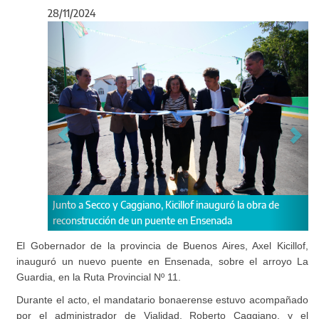
28/11/2024
Anterior
Sigu
bra de
La estructura está ubicada en la Ruta Provincial Nº 11,
sobre el arroyo La Guardia.
El Gobernador de la provincia de Buenos Aires, Axel Kicillof,
inauguró un nuevo puente en Ensenada, sobre el arroyo La
Guardia, en la Ruta Provincial Nº 11.
Durante el acto, el mandatario bonaerense estuvo acompañado
por el administrador de Vialidad, Roberto Caggiano, y el