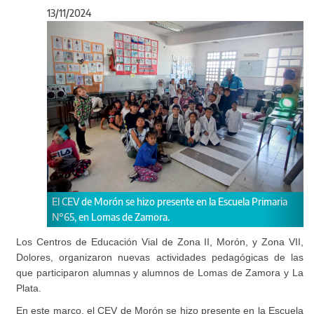
13/11/2024
Anterior
Sigu
ente en la Escuela Primaria
El CEV de Dolores desarrolló clases de educ
niñas de la Casa de Abrigo Alihuen.
Los Centros de Educación Vial de Zona II, Morón, y Zona VII,
Dolores, organizaron nuevas actividades pedagógicas de las
que participaron alumnas y alumnos de Lomas de Zamora y La
Plata.
En este marco, el CEV de Morón se hizo presente en la Escuela