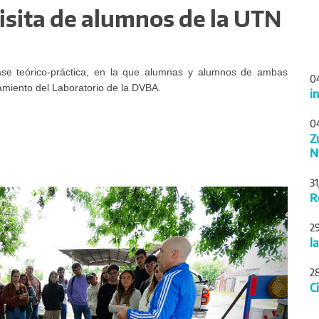
visita de alumnos de la UTN
ase teórico-práctica, en la que alumnas y alumnos de ambas
0
namiento del Laboratorio de la DVBA.
i
0
Z
N
3
Siguiente
R
2
l
2
C