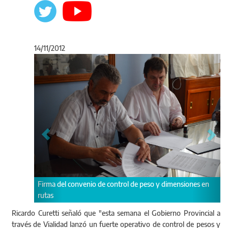
14/11/2012
Anterior
Sigu
o de control de peso y dimensiones en
Ricardo Curetti “se está ponien
de tareas de conservación y d
las rutas provinciales”.
Ricardo Curetti señaló que "esta semana el Gobierno Provincial a
través de Vialidad lanzó un fuerte operativo de control de pesos y