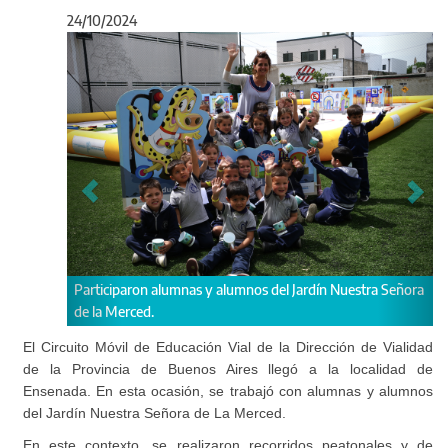
24/10/2024
Anterior
Sigu
nas y alumnos del Jardín Nuestra Señora
Se realizaron recorridos peatona
bicicletas.
El Circuito Móvil de Educación Vial de la Dirección de Vialidad
de la Provincia de Buenos Aires llegó a la localidad de
Ensenada. En esta ocasión, se trabajó con alumnas y alumnos
del Jardín Nuestra Señora de La Merced.
En este contexto, se realizaron recorridos peatonales y de