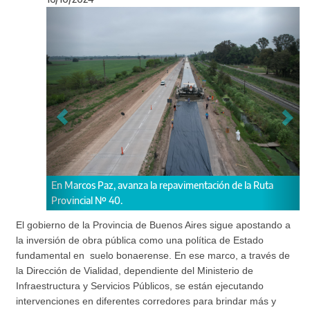
Anterior
Sigu
 avanza la repavimentación de la Ruta
Continúa la ampliación de la 
0.
Provincial Nº215, en Brandse
El gobierno de la Provincia de Buenos Aires sigue apostando a
la inversión de obra pública como una política de Estado
fundamental en suelo bonaerense. En ese marco, a través de
la Dirección de Vialidad, dependiente del Ministerio de
Infraestructura y Servicios Públicos, se están ejecutando
intervenciones en diferentes corredores para brindar más y