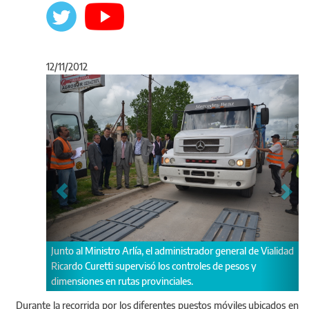
12/11/2012
Anterior
Sigu
eral de Vialidad
Los controles de pesajes se realizan a vehículos de 2 a 4
esos y
ejes.
Durante la recorrida por los diferentes puestos móviles ubicados en