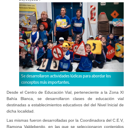
Anterior
Sigu
s lúdicas para abordar los
Circulación peatonal, desplazamientos s
s.
conductas preventivas en la vía pública
los temas tratados.
Desde el Centro de Educación Vial, perteneciente a la Zona XI
Bahía Blanca, se desarrollaron clases de educación vial
destinadas a establecimientos educativos del del Nivel Inicial de
dicha localidad.
Las mismas fueron desarrolladas por la Coordinadora del C.E.V,
Ramona Valdebenito, en las que se seleccionaron contenidos