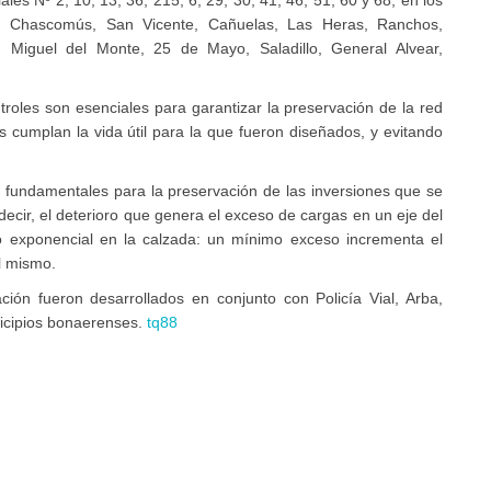
les Nº 2, 10, 13, 36, 215, 6, 29, 30, 41, 46, 51, 60 y 68, en los
, Chascomús, San Vicente, Cañuelas, Las Heras, Ranchos,
n Miguel del Monte, 25 de Mayo, Saladillo, General Alvear,
roles son esenciales para garantizar la preservación de la red
os cumplan la vida útil para la que fueron diseñados, y evitando
s fundamentales para la preservación de las inversiones que se
 decir, el deterioro que genera el exceso de cargas en un eje del
 exponencial en la calzada: un mínimo exceso incrementa el
el mismo.
ción fueron desarrollados en conjunto con Policía Vial, Arba,
unicipios bonaerenses.
tq88