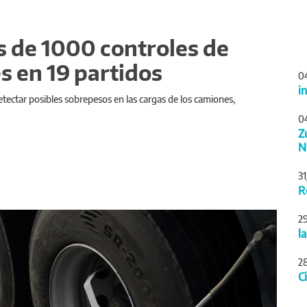
s de 1000 controles de
s en 19 partidos
0
i
detectar posibles sobrepesos en las cargas de los camiones,
0
Z
N
3
R
Siguiente
2
l
2
C