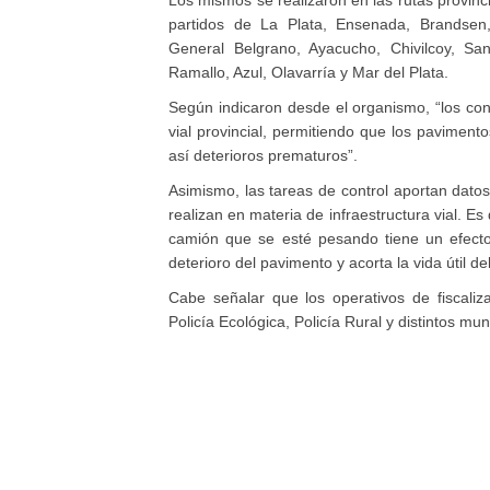
Los mismos se realizaron en las rutas provincia
partidos de La Plata, Ensenada, Brandsen
General Belgrano, Ayacucho, Chivilcoy, Sa
Ramallo, Azul, Olavarría y Mar del Plata.
Según indicaron desde el organismo, “los cont
vial provincial, permitiendo que los paviment
así deterioros prematuros”.
Asimismo, las tareas de control aportan dato
realizan en materia de infraestructura vial. Es
camión que se esté pesando tiene un efecto
deterioro del pavimento y acorta la vida útil d
Cabe señalar que los operativos de fiscaliza
Policía Ecológica, Policía Rural y distintos m