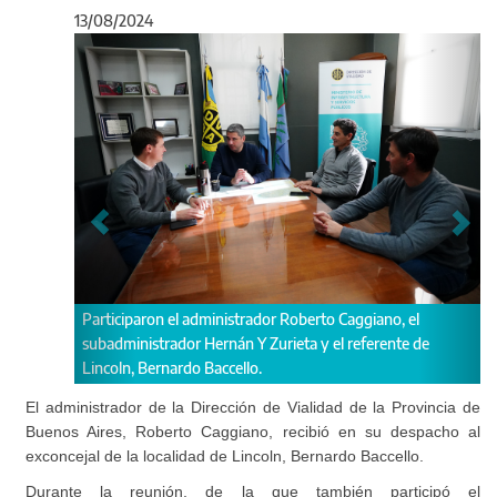
13/08/2024
Anterior
Sigu
Participaron el administrador Roberto Caggiano, el
Reun
subadministrador Hernán Y Zurieta y el referente de
Viali
Lincoln, Bernardo Baccello.
El administrador de la Dirección de Vialidad de la Provincia de
Buenos Aires, Roberto Caggiano, recibió en su despacho al
exconcejal de la localidad de Lincoln, Bernardo Baccello.
Durante la reunión, de la que también participó el