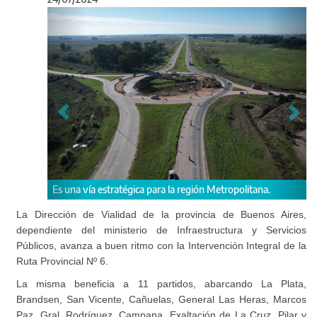
Anterior
Sigu
Es una vía estratégica para la región Metropolitana.
La Dirección de Vialidad de la provincia de Buenos Aires,
dependiente del ministerio de Infraestructura y Servicios
Públicos, avanza a buen ritmo con la Intervención Integral de la
Ruta Provincial Nº 6.
La misma beneficia a 11 partidos, abarcando La Plata,
Brandsen, San Vicente, Cañuelas, General Las Heras, Marcos
Paz, Gral. Rodríguez, Campana, Exaltación de La Cruz, Pilar y