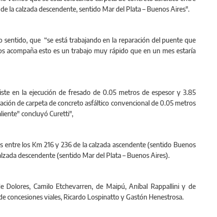
de la calzada descendente, sentido Mar del Plata – Buenos Aires".
mo sentido, que “se está trabajando en la reparación del puente que
 nos acompaña esto es un trabajo muy rápido que en un mes estaría
iste en la ejecución de fresado de 0.05 metros de espesor y 3.85
ción de carpeta de concreto asfáltico convencional de 0.05 metros
liente" concluyó Curetti",
s entre los Km 216 y 236 de la calzada ascendente (sentido Buenos
 calzada descendente (sentido Mar del Plata – Buenos Aires).
e Dolores, Camilo Etchevarren, de Maipú, Aníbal Rappallini y de
 de concesiones viales, Ricardo Lospinatto y Gastón Henestrosa.