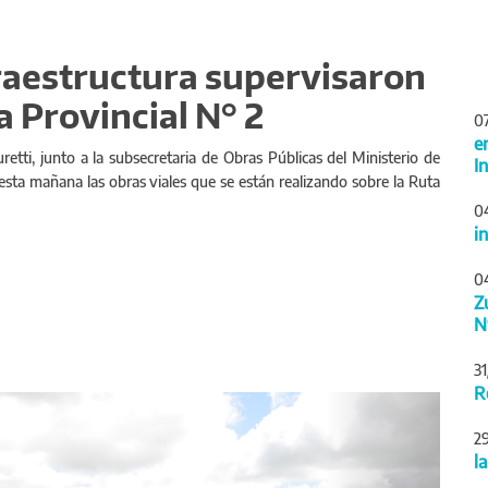
raestructura supervisaron
a Provincial N° 2
0
e
retti, junto a la subsecretaria de Obras Públicas del Ministerio de
I
esta mañana las obras viales que se están realizando sobre la Ruta
0
i
0
Z
N
3
R
Siguiente
2
l