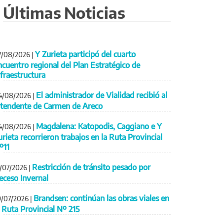
Últimas Noticias
Y Zurieta participó del cuarto
7/08/2026
|
ncuentro regional del Plan Estratégico de
nfraestructura
El administrador de Vialidad recibió al
4/08/2026
|
ntendente de Carmen de Areco
Magdalena: Katopodis, Caggiano e Y
4/08/2026
|
urieta recorrieron trabajos en la Ruta Provincial
º11
Restricción de tránsito pesado por
1/07/2026
|
eceso Invernal
Brandsen: continúan las obras viales en
9/07/2026
|
a Ruta Provincial Nº 215