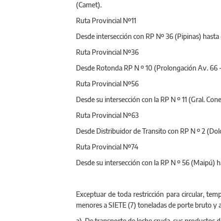
(Camet).
Ruta Provincial Nº11
Desde intersección con RP Nº 36 (Pipinas) hasta
Ruta Provincial Nº36
Desde Rotonda RP N º 10 (Prolongación Av. 66 - L
Ruta Provincial Nº56
Desde su intersección con la RP N º 11 (Gral. Con
Ruta Provincial Nº63
Desde Distribuidor de Transito con RP N º 2 (Dolo
Ruta Provincial Nº74
Desde su intersección con la RP N º 56 (Maipú) ha
Exceptuar de toda restricción para circular, tem
menores a SIETE (7) toneladas de porte bruto y a 
a) De transporte de leche cruda, sus productos d