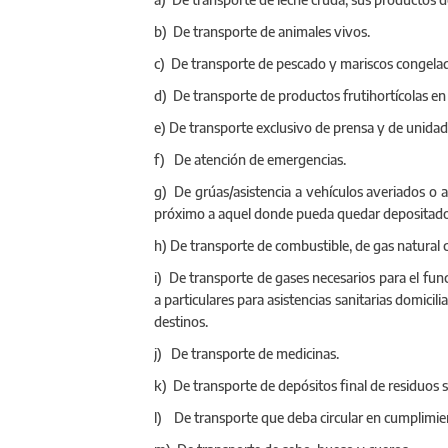
b) De transporte de animales vivos.
c) De transporte de pescado y mariscos congela
d) De transporte de productos frutihortícolas en 
e) De transporte exclusivo de prensa y de unida
f) De atención de emergencias.
g) De grúas/asistencia a vehículos averiados o a
próximo a aquel donde pueda quedar depositado,
h) De transporte de combustible, de gas natural 
i) De transporte de gases necesarios para el fun
a particulares para asistencias sanitarias domicil
destinos.
j) De transporte de medicinas.
k) De transporte de depósitos final de residuos 
l) De transporte que deba circular en cumplimien