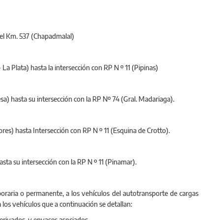
 el Km. 537 (Chapadmalal)
a Plata) hasta la intersección con RP N º 11 (Pipinas)
esa) hasta su intersección con la RP Nº 74 (Gral. Madariaga).
res) hasta Intersección con RP N º 11 (Esquina de Crotto).
sta su intersección con la RP N º 11 (Pinamar).
poraria o permanente, a los vehículos del autotransporte de cargas
los vehículos que a continuación se detallan:
erivados, y envases asociados.