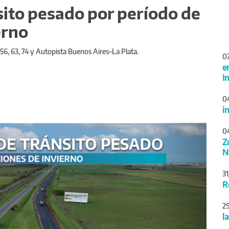
sito pesado por período de
erno
, 56, 63, 74 y Autopista Buenos Aires–La Plata.
0
e
I
0
i
Siguiente
0
Z
N
3
R
2
l