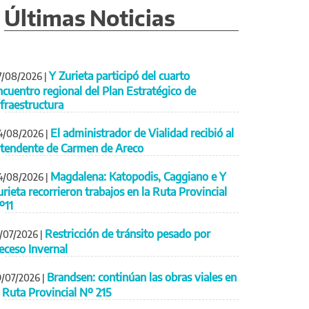
Últimas Noticias
Y Zurieta participó del cuarto
7/08/2026
|
ncuentro regional del Plan Estratégico de
nfraestructura
El administrador de Vialidad recibió al
4/08/2026
|
ntendente de Carmen de Areco
Magdalena: Katopodis, Caggiano e Y
4/08/2026
|
urieta recorrieron trabajos en la Ruta Provincial
º11
Restricción de tránsito pesado por
1/07/2026
|
eceso Invernal
Brandsen: continúan las obras viales en
9/07/2026
|
a Ruta Provincial Nº 215