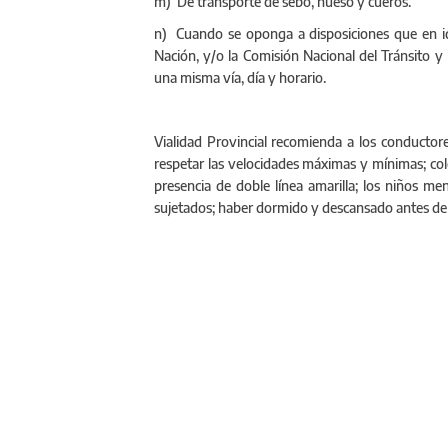
m) De transporte de sebo, hueso y cueros.
n) Cuando se oponga a disposiciones que en idé
Nación, y/o la Comisión Nacional del Tránsito y 
una misma vía, día y horario.
Vialidad Provincial recomienda a los conductores:
respetar las velocidades máximas y mínimas; col
presencia de doble línea amarilla; los niños me
sujetados; haber dormido y descansado antes de 