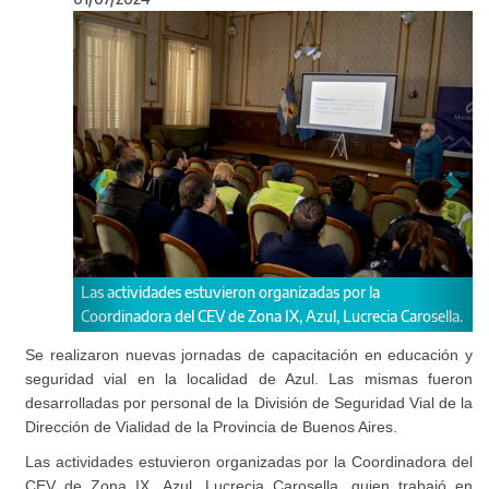
Anterior
Sigu
Las actividades estuvieron organizadas por la
Se d
Coordinadora del CEV de Zona IX, Azul, Lucrecia Carosella.
para
Se realizaron nuevas jornadas de capacitación en educación y
seguridad vial en la localidad de Azul. Las mismas fueron
desarrolladas por personal de la División de Seguridad Vial de la
Dirección de Vialidad de la Provincia de Buenos Aires.
Las actividades estuvieron organizadas por la Coordinadora del
CEV de Zona IX, Azul, Lucrecia Carosella, quien trabajó en