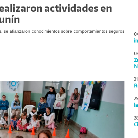
realizaron actividades en
Junín
es, se afianzaron conocimientos sobre comportamientos seguros
0
i
0
Z
N
3
Siguiente
R
2
l
2
C