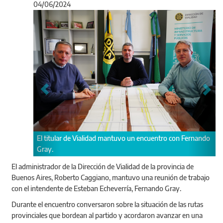
04/06/2024
Anterior
Sigu
r de Vialidad mantuvo un encuentro con Fernando
Durante el encuentro 
trabajo en común.
El administrador de la Dirección de Vialidad de la provincia de
Buenos Aires, Roberto Caggiano, mantuvo una reunión de trabajo
con el intendente de Esteban Echeverría, Fernando Gray.
Durante el encuentro conversaron sobre la situación de las rutas
provinciales que bordean al partido y acordaron avanzar en una