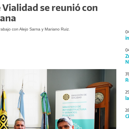
 Vialidad se reunió con
pana
abajo con Alejo Sarna y Mariano Ruiz.
0
i
0
Z
N
Siguiente
3
R
2
l
2
C