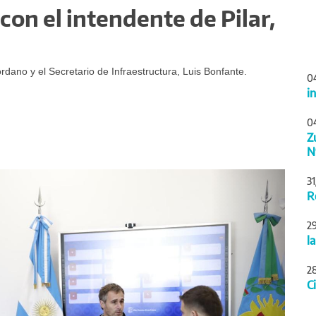
con el intendente de Pilar,
rdano y el Secretario de Infraestructura, Luis Bonfante.
0
i
0
Z
N
Siguiente
3
R
2
l
2
C