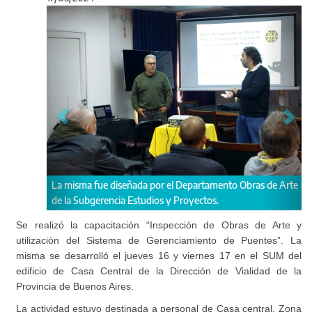
Anterior
Sigu
e diseñada por el Departamento Obras de Arte
Las jornadas se desarrolla
encia Estudios y Proyectos.
Casa Central.
Se realizó la capacitación “Inspección de Obras de Arte y
utilización del Sistema de Gerenciamiento de Puentes”. La
misma se desarrolló el jueves 16 y viernes 17 en el SUM del
edificio de Casa Central de la Dirección de Vialidad de la
Provincia de Buenos Aires.
La actividad estuvo destinada a personal de Casa central, Zona