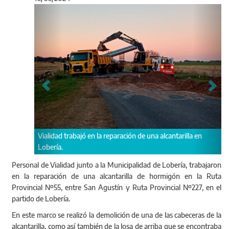
Anterior
Sigu
bajó en la reparación de una alcantarilla en
Se realizó el reacondicio
RAP, para dar transitabili
Personal de Vialidad junto a la Municipalidad de Lobería, trabajaron
en la reparación de una alcantarilla de hormigón en la Ruta
Provincial Nº55, entre San Agustín y Ruta Provincial Nº227, en el
partido de Lobería.
En este marco se realizó la demolición de una de las cabeceras de la
alcantarilla, como así también de la losa de arriba que se encontraba