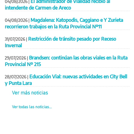
El administrador de Vialidad recibió al
04/08/2026
|
intendente de Carmen de Areco
Magdalena: Katopodis, Caggiano e Y Zurieta
04/08/2026
|
recorrieron trabajos en la Ruta Provincial Nº11
Restricción de tránsito pesado por Receso
31/07/2026
|
Invernal
Brandsen: continúan las obras viales en la Ruta
29/07/2026
|
Provincial Nº 215
Educación Vial: nuevas actividades en City Bell
28/07/2026
|
y Punta Lara
Ver más noticias
Ver todas las noticias...