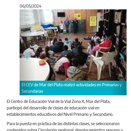
06/05/2024
Anterior
Sigu
Plata realizó actividades en Primarias y
Se usaron juegos, dramatizacion
que posibilitaron interiorizar lo
El Centro de Educación Vial de la Vial Zona X, Mar del Plata,
participó del desarrollo de clases de educación vial en
establecimientos educativos del Nivel Primario y Secundario.
Para la puesta en práctica de las distintas clases, se seleccionaron
contenidos sobre Circulación peatonal, desplazamientos seguros y