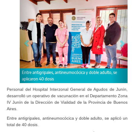
, antineumocócica y doble adulto, se
El operativo estuvo a cargo del
s
de Agudos de Junín.
Personal del Hospital Interzonal General de Agudos de Junín,
desarrolló un operativo de vacunación en el Departamento Zona
IV Junín de la Dirección de Vialidad de la Provincia de Buenos
Aires.
Entre antigripales, antineumocócica y doble adulto, se aplicó un
total de 40 dosis.