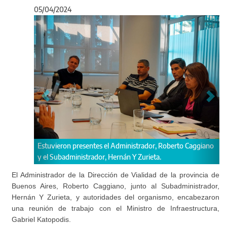
05/04/2024
Anterior
Sigu
n presentes el Administrador, Roberto Caggiano
Los funcionarios destac
dministrador, Hernán Y Zurieta.
Gobernador Axel Kicillo
El Administrador de la Dirección de Vialidad de la provincia de
Buenos Aires, Roberto Caggiano, junto al Subadministrador,
Hernán Y Zurieta, y autoridades del organismo, encabezaron
una reunión de trabajo con el Ministro de Infraestructura,
Gabriel Katopodis.