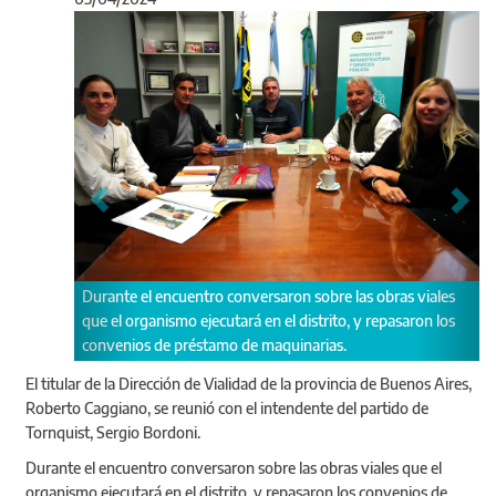
Anterior
Sigu
uentro conversaron sobre las obras viales
Además del Administrador y 
o ejecutará en el distrito, y repasaron los
estuvo presente el Subadmin
réstamo de maquinarias.
Zurieta.
El titular de la Dirección de Vialidad de la provincia de Buenos Aires,
Roberto Caggiano, se reunió con el intendente del partido de
Tornquist, Sergio Bordoni.
Durante el encuentro conversaron sobre las obras viales que el
organismo ejecutará en el distrito, y repasaron los convenios de