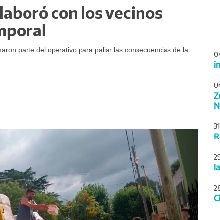
olaboró con los vecinos
emporal
aron parte del operativo para paliar las consecuencias de la
0
i
0
Z
N
3
Siguiente
R
2
l
2
C