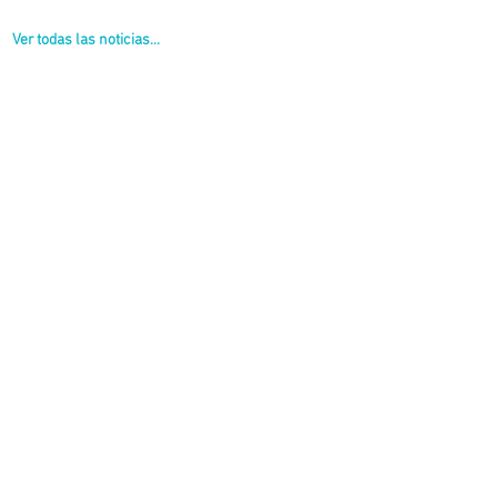
Ver todas las noticias...
rganismo formaron parte del operativo que desplegó la Municipalidad de Be