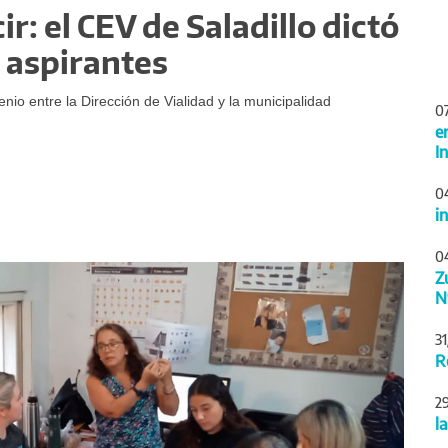
r: el CEV de Saladillo dictó
 aspirantes
io entre la Dirección de Vialidad y la municipalidad
0
e
I
0
i
0
Siguiente
Z
N
3
R
2
l