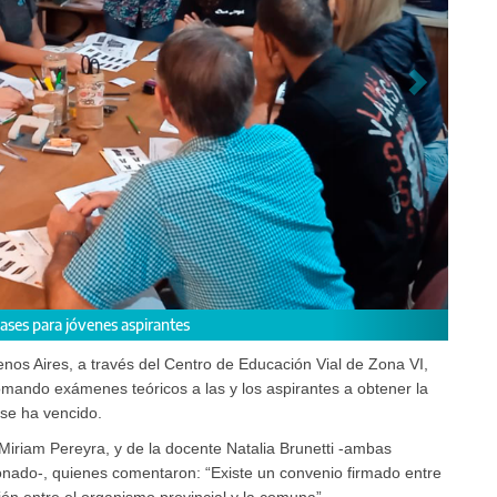
 a cargo de la Coordinadora, Miriam Pereyra, y de la docente Natalia Brunett
enos Aires, a través del Centro de Educación Vial de Zona VI,
tomando exámenes teóricos a las y los aspirantes a obtener la
a se ha vencido.
Miriam Pereyra, y de la docente Natalia Brunetti -ambas
nado-, quienes comentaron: “Existe un convenio firmado entre