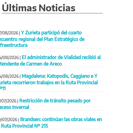
Últimas Noticias
Y Zurieta participó del cuarto
7/08/2026
|
ncuentro regional del Plan Estratégico de
nfraestructura
El administrador de Vialidad recibió al
4/08/2026
|
ntendente de Carmen de Areco
Magdalena: Katopodis, Caggiano e Y
4/08/2026
|
urieta recorrieron trabajos en la Ruta Provincial
º11
Restricción de tránsito pesado por
1/07/2026
|
eceso Invernal
Brandsen: continúan las obras viales en
9/07/2026
|
a Ruta Provincial Nº 215