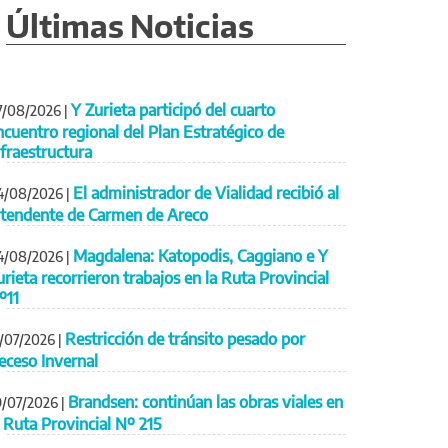
Últimas Noticias
Y Zurieta participó del cuarto
7/08/2026
|
ncuentro regional del Plan Estratégico de
nfraestructura
El administrador de Vialidad recibió al
4/08/2026
|
ntendente de Carmen de Areco
Magdalena: Katopodis, Caggiano e Y
4/08/2026
|
urieta recorrieron trabajos en la Ruta Provincial
º11
Restricción de tránsito pesado por
1/07/2026
|
eceso Invernal
Brandsen: continúan las obras viales en
9/07/2026
|
a Ruta Provincial Nº 215