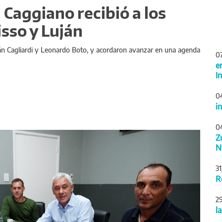
 Caggiano recibió a los
sso y Luján
ián Cagliardi y Leonardo Boto, y acordaron avanzar en una agenda
0
e
I
0
i
0
Siguiente
Z
N
3
R
2
l