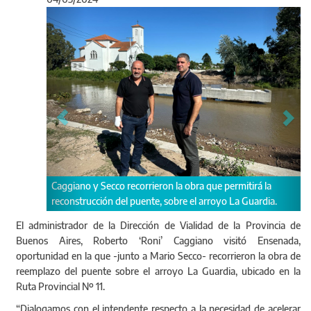
Anterior
Sigu
no y Secco recorrieron la obra que permitirá la
Se trata de una inter
trucción del puente, sobre el arroyo La Guardia.
El administrador de la Dirección de Vialidad de la Provincia de
Buenos Aires, Roberto ‘Roni’ Caggiano visitó Ensenada,
oportunidad en la que -junto a Mario Secco- recorrieron la obra de
reemplazo del puente sobre el arroyo La Guardia, ubicado en la
Ruta Provincial Nº 11.
“Dialogamos con el intendente respecto a la necesidad de acelerar