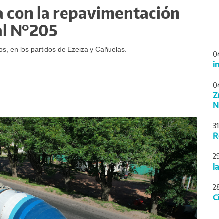
a con la repavimentación
al N°205
ros, en los partidos de Ezeiza y Cañuelas.
0
i
0
Z
N
Siguiente
3
R
2
l
2
C