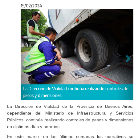
15/02/2024
Anterior
Sigu
ión de Vialidad continúa realizando controles de
Se realizaron operativo
dimensiones.
215, 36, 11, 29 y 51 y e
La Dirección de Vialidad de la Provincia de Buenos Aires,
dependiente del Ministerio de Infraestructura y Servicios
Públicos, continúa realizando controles de pesos y dimensiones
en distintos días y horarios.
En este marco, en las últimas semanas los operativos se